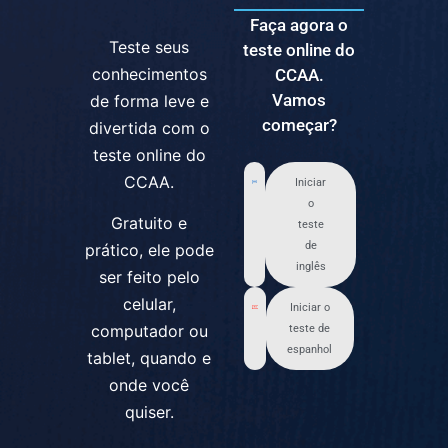
Faça agora o
Teste seus
teste online do
conhecimentos
CCAA.
Vamos
de forma leve e
começar?
divertida com o
teste online do
CCAA.
Iniciar
o
Gratuito e
teste
de
prático, ele pode
inglês
ser feito pelo
celular,
Iniciar o
computador ou
teste de
espanhol
tablet, quando e
onde você
quiser.