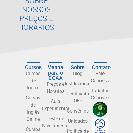
SOBRE
NOSSOS
PREÇOS E
HORÁRIOS
Cursos
Venha
Sobre
Contato
para o
Cursos
Blog
Fale
CCAA
de
Conosco
Institucional
Preços e
Inglês
Trabalhe
Horários
Certificado
Cursos
Conosco
TOEFL
Aula
de
Experimental
Convênios
Inglês
Teste de
Online
Unidades
Nivelamento
Cursos
Política de