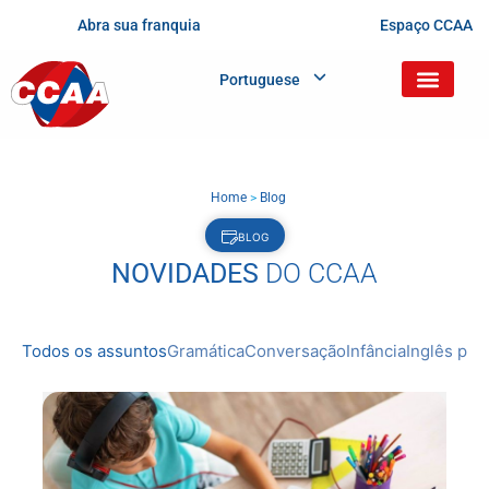
Abra sua franquia
Espaço CCAA
Portuguese
Home
>
Blog
BLOG
NOVIDADES
DO CCAA
Todos os assuntos
Gramática
Conversação
Infância
Inglês prof