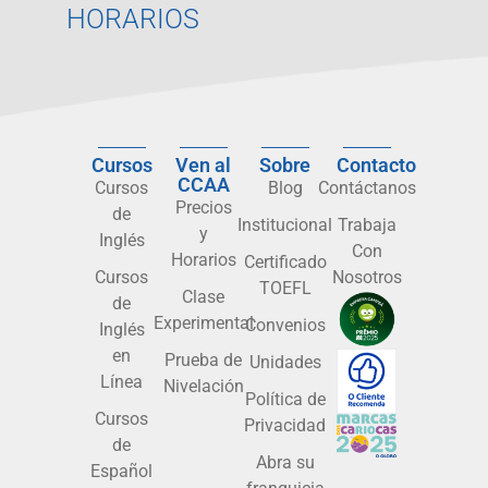
HORARIOS
Cursos
Ven al
Sobre
Contacto
CCAA
Cursos
Blog
Contáctanos
Precios
de
Institucional
Trabaja
y
Inglés
Con
Horarios
Certificado
Cursos
Nosotros
TOEFL
Clase
de
Experimental
Convenios
Inglés
en
Prueba de
Unidades
Línea
Nivelación
Política de
Cursos
Privacidad
de
Abra su
Español