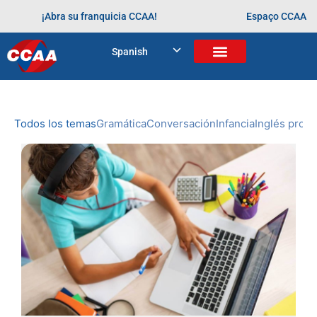
¡Abra su franquicia CCAA!
Espaço CCAA
BLOG
Spanish
Home
>
Arquivos para
NOVEDADES
DE CCAA
Todos los temas
Gramática
Conversación
Infancia
Inglés profe