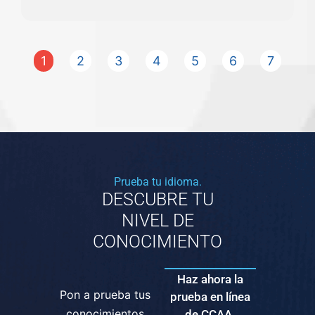
1
2
3
4
5
6
7
Prueba tu idioma.
DESCUBRE TU
NIVEL DE
CONOCIMIENTO
Haz ahora la
Pon a prueba tus
prueba en línea
conocimientos
de CCAA.