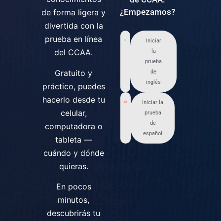
¿Empezamos?
de forma ligera y
divertida con la
prueba en línea
Iniciar
del CCAA.
la
prueba
Gratuito y
de
inglés
práctico, puedes
hacerlo desde tu
Iniciar la
celular,
prueba
de
computadora o
español
tableta —
cuándo y dónde
quieras.
En pocos
minutos,
descubrirás tu