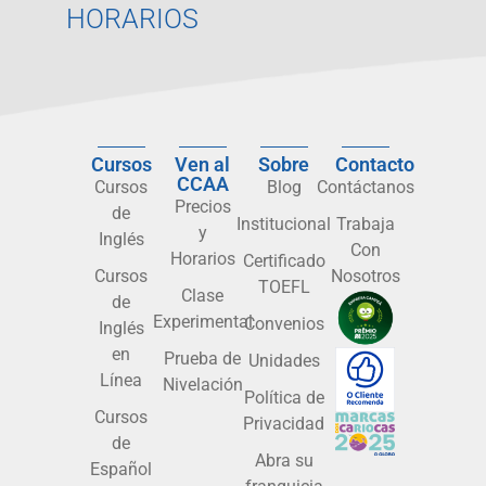
HORARIOS
Cursos
Ven al
Sobre
Contacto
CCAA
Cursos
Blog
Contáctanos
Precios
de
Institucional
Trabaja
y
Inglés
Con
Horarios
Certificado
Cursos
Nosotros
TOEFL
Clase
de
Experimental
Convenios
Inglés
en
Prueba de
Unidades
Línea
Nivelación
Política de
Cursos
Privacidad
de
Abra su
Español