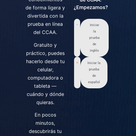
¿Empezamos?
de forma ligera y
divertida con la
prueba en línea
Iniciar
del CCAA.
la
prueba
Gratuito y
de
inglés
práctico, puedes
hacerlo desde tu
Iniciar la
celular,
prueba
de
computadora o
español
tableta —
cuándo y dónde
quieras.
En pocos
minutos,
descubrirás tu