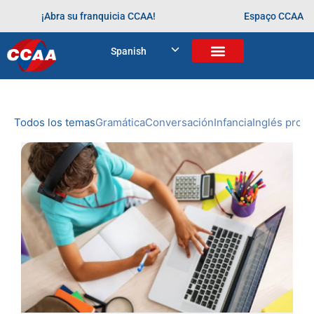
¡Abra su franquicia CCAA!
Espaço CCAA
BLOG
Spanish
Home
>
Arquivos para
NOVEDADES
DE CCAA
Todos los temas
Gramática
Conversación
Infancia
Inglés profe