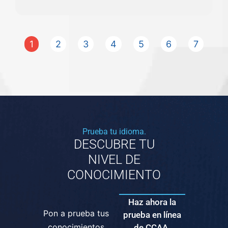
1
2
3
4
5
6
7
Prueba tu idioma.
DESCUBRE TU
NIVEL DE
CONOCIMIENTO
Haz ahora la
Pon a prueba tus
prueba en línea
conocimientos
de CCAA.