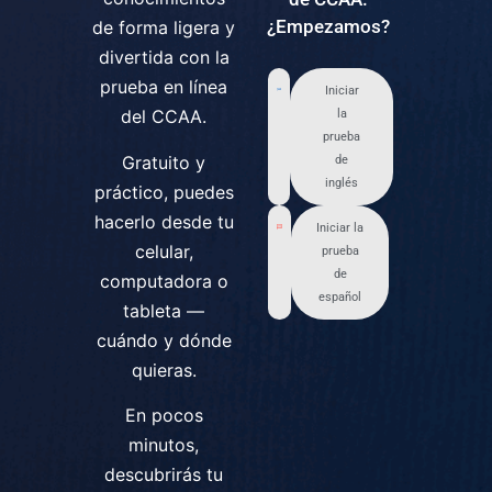
¿Empezamos?
de forma ligera y
divertida con la
prueba en línea
Iniciar
del CCAA.
la
prueba
Gratuito y
de
inglés
práctico, puedes
hacerlo desde tu
Iniciar la
celular,
prueba
de
computadora o
español
tableta —
cuándo y dónde
quieras.
En pocos
minutos,
descubrirás tu