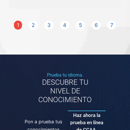
1
2
3
4
5
6
7
Prueba tu idioma.
DESCUBRE TU
NIVEL DE
CONOCIMIENTO
Haz ahora la
Pon a prueba tus
prueba en línea
conocimientos
de CCAA.