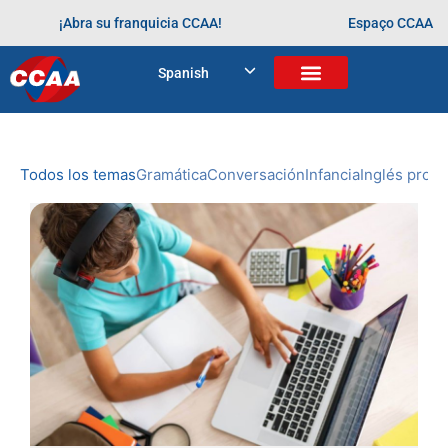
¡Abra su franquicia CCAA!
Espaço CCAA
BLOG
Spanish
Home
>
Arquivos para
NOVEDADES
DE CCAA
Todos los temas
Gramática
Conversación
Infancia
Inglés profe