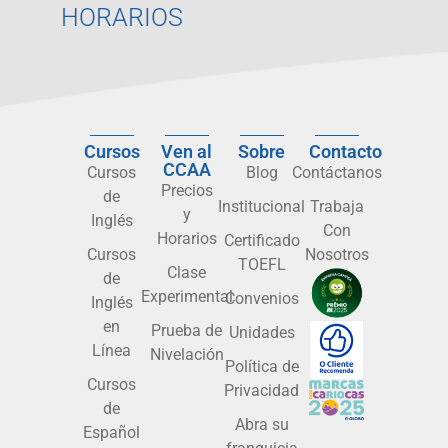
HORARIOS
Cursos
Ven al
Sobre
Contacto
CCAA
Cursos
Blog
Contáctanos
Precios
de
Institucional
Trabaja
y
Inglés
Con
Horarios
Certificado
Cursos
Nosotros
TOEFL
Clase
de
Experimental
Convenios
Inglés
en
Prueba de
Unidades
Línea
Nivelación
Política de
Cursos
Privacidad
de
Abra su
Español