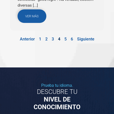
diversas [...]
VER MÁS
Anterior
1
2
3
4
5
6
Siguiente
Prueba tu idioma.
DESCUBRE TU
NIVEL DE
CONOCIMIENTO