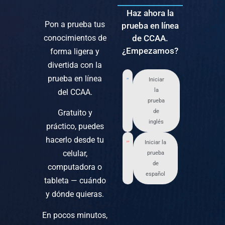
Haz ahora la
Pon a prueba tus
prueba en línea
conocimientos de
de CCAA.
¿Empezamos?
forma ligera y
divertida con la
prueba en línea
Iniciar
la
del CCAA.
prueba
Gratuito y
de
inglés
práctico, puedes
hacerlo desde tu
Iniciar la
celular,
prueba
de
computadora o
español
tableta — cuándo
y dónde quieras.
En pocos minutos,