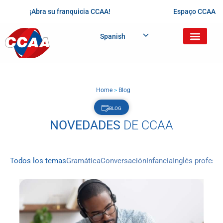
¡Abra su franquicia CCAA!
Espaço CCAA
Spanish
Home
>
Blog
BLOG
NOVEDADES
DE CCAA
Todos los temas
Gramática
Conversación
Infancia
Inglés profesio