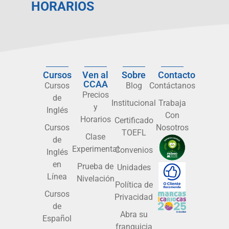
HORARIOS
Cursos
Ven al
Sobre
Contacto
CCAA
Cursos
Blog
Contáctanos
Precios
de
Institucional
Trabaja
y
Inglés
Con
Horarios
Certificado
Cursos
Nosotros
TOEFL
Clase
de
Experimental
Convenios
Inglés
en
Prueba de
Unidades
Línea
Nivelación
Política de
Cursos
Privacidad
de
Abra su
Español
franquicia