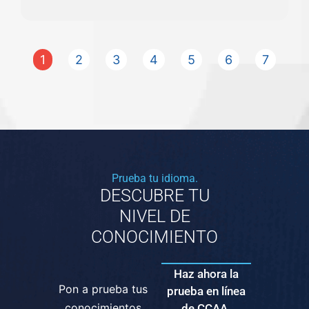
1
2
3
4
5
6
7
Prueba tu idioma.
DESCUBRE TU
NIVEL DE
CONOCIMIENTO
Haz ahora la
Pon a prueba tus
prueba en línea
conocimientos
de CCAA.