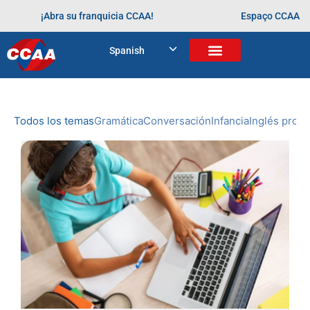
¡Abra su franquicia CCAA!
Espaço CCAA
BLOG
Spanish
Home
>
aprendendo desde cedo
NOVEDADES
DE CCAA
Todos los temas
Gramática
Conversación
Infancia
Inglés profe