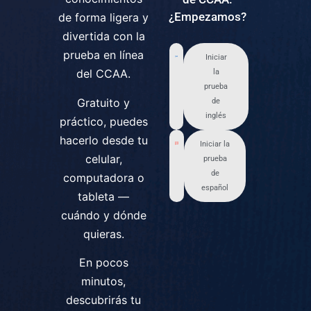
¿Empezamos?
de forma ligera y
divertida con la
prueba en línea
Iniciar
del CCAA.
la
prueba
Gratuito y
de
inglés
práctico, puedes
hacerlo desde tu
Iniciar la
celular,
prueba
de
computadora o
español
tableta —
cuándo y dónde
quieras.
En pocos
minutos,
descubrirás tu