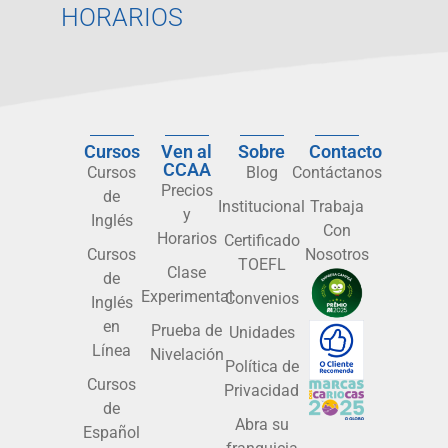
HORARIOS
Cursos
Ven al
Sobre
Contacto
CCAA
Cursos
Blog
Contáctanos
Precios
de
Institucional
Trabaja
y
Inglés
Con
Horarios
Certificado
Cursos
Nosotros
TOEFL
Clase
de
Experimental
Convenios
Inglés
en
Prueba de
Unidades
Línea
Nivelación
Política de
Cursos
Privacidad
de
Abra su
Español